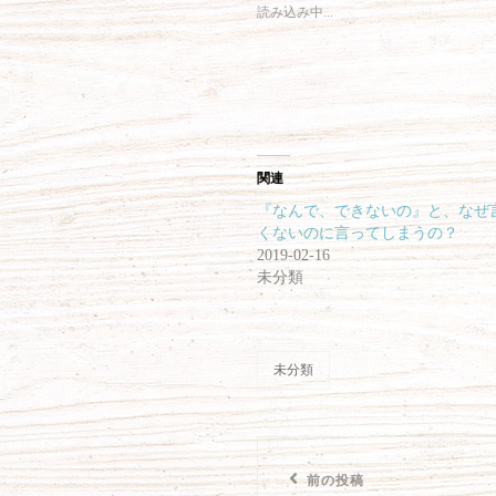
i
で
読み込み中...
t
共
t
有
e
す
r
る
で
に
共
は
有
ク
(
リ
新
ッ
し
ク
い
し
ウ
て
関連
ィ
く
ン
だ
ド
さ
『なんで、できないの』と、なぜ
ウ
い
で
(
くないのに言ってしまうの？
開
新
2019-02-16
き
し
ま
い
未分類
す
ウ
)
ィ
ン
ド
ウ
で
開
未分類
き
カ
ま
テ
す
)
ゴ
リ
投
ー
前
前の投稿