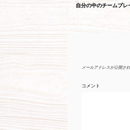
稿
自分の中のチームプレ
の
投
ナ
稿
ビ
ゲ
ー
シ
メールアドレスが公開さ
ョ
コメント
ン