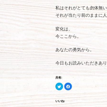
私はそれがとても勿体無い
それが当たり前のままに人
変化は、
今ここから。
あなたの勇気から。
今日もお読みいただきあり
共有:
ク
F
リ
a
ッ
c
ク
e
し
b
て
o
いいね:
T
o
w
k