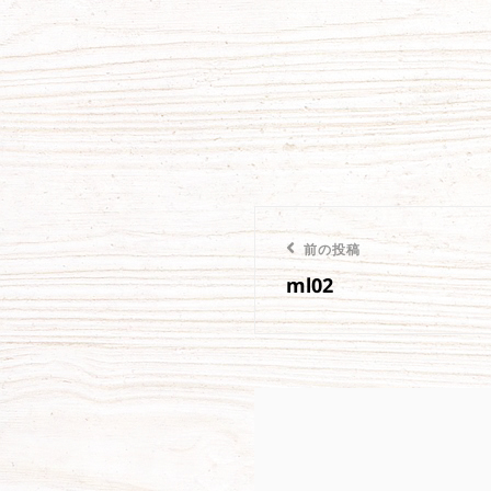
投
前
前の投稿
稿
ml02
の
投
ナ
稿
ビ
ゲ
ー