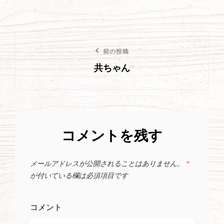
投
前
前の投稿
稿
共ちゃん
の
ナ
投
ビ
稿
ゲ
コメントを残す
ー
シ
メールアドレスが公開されることはありません。
*
が付いている欄は必須項目です
ョ
ン
コメント