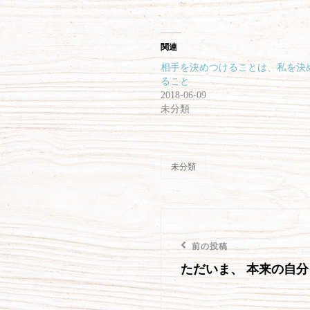
(
リ
新
ッ
し
ク
い
し
ウ
て
関連
ィ
く
ン
だ
ド
さ
相手を決めつけることは、私を決
ウ
い
で
(
ること
開
新
2018-06-09
き
し
ま
い
未分類
す
ウ
)
ィ
ン
ド
ウ
で
開
未分類
き
カ
ま
テ
す
)
ゴ
リ
投
ー
前
前の投稿
稿
ただいま、 本来の自分
の
ナ
投