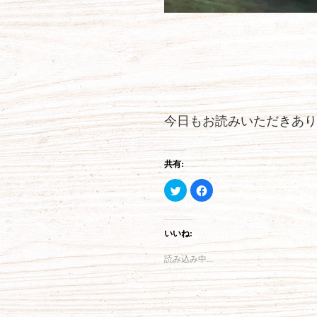
今日もお読みいただきあり
共有:
ク
F
リ
a
ッ
c
ク
e
し
b
て
o
いいね:
T
o
w
k
i
で
読み込み中...
t
共
t
有
e
す
r
る
で
に
共
は
有
ク