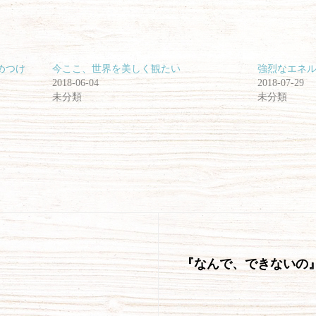
めつけ
今ここ、世界を美しく観たい
強烈なエネ
2018-06-04
2018-07-29
未分類
未分類
次
『なんで、できないの
の
投
稿