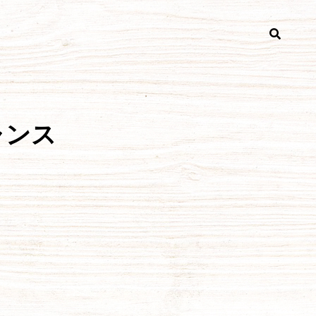
検
索
ャンス