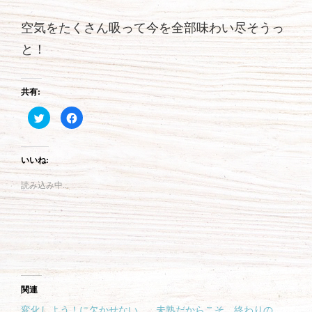
空気をたくさん吸って今を全部味わい尽そうっ
と！
共有:
ク
F
リ
a
ッ
c
ク
e
し
b
て
o
いいね:
T
o
w
k
i
で
読み込み中...
t
共
t
有
e
す
r
る
で
に
共
は
有
ク
(
リ
新
ッ
し
ク
い
し
ウ
て
関連
ィ
く
ン
だ
ド
さ
変化しよう！に欠かせない
未熟だからこそ、終わりの