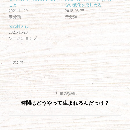
ウ
い
で
(
こと
ない変化を楽しめる
開
新
2021-11-29
2018-06-25
き
し
ま
い
未分類
未分類
す
ウ
)
ィ
ン
関係性とは
ド
2021-11-20
ウ
で
ワークショップ
開
き
ま
す
)
未分類
カ
テ
ゴ
リ
投
ー
前
前の投稿
稿
時間はどうやって生まれるんだっけ？
の
ナ
投
ビ
稿