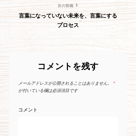
ゲ
次
次の投稿
ー
言葉になっていない未来を、言葉にする
の
プロセス
投
シ
稿
ョ
ン
コメントを残す
メールアドレスが公開されることはありません。
*
が付いている欄は必須項目です
コメント