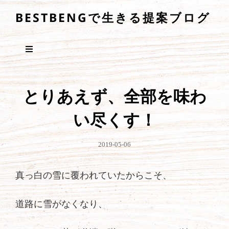
BESTBENGで生きる提案ブログ
とりあえず、全部を味わ
い尽くす！
公
2019-05-06
開
日
真っ白の雪に覆われていたからこそ、
道路に雪がなくなり、