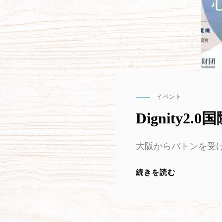
イベント
CAT
LINKS
Dignity
大阪からバトンを受けて
DIGNITY2.
続きを読む
国
際
カ
ン